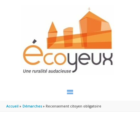
Aller au contenu
Aller au pied de page
MENU
PRINCIPAL
Accueil
Démarches
Recensement citoyen obligatoire