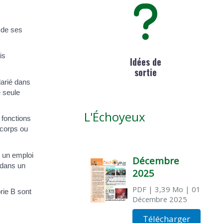
e de ses
is
Idées de
sortie
larié dans
e seule
L'Échoyeux
 fonctions
 corps ou
s un emploi
Décembre
 dans un
2025
PDF
| 3,39 Mo
| 01
rie B sont
Décembre 2025
Télécharger