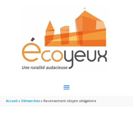
Aller au contenu
Aller au pied de page
MENU
PRINCIPAL
Accueil
Démarches
Recensement citoyen obligatoire