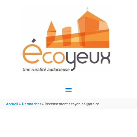
Aller au contenu
Aller au pied de page
MENU
PRINCIPAL
Accueil
Démarches
Recensement citoyen obligatoire