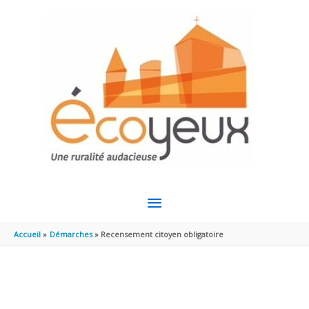
Aller au contenu
Aller au pied de page
MENU
PRINCIPAL
Accueil
Démarches
Recensement citoyen obligatoire