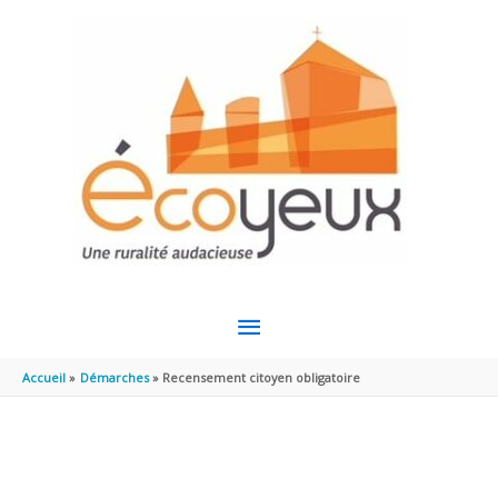
Aller au contenu
Aller au pied de page
MENU
PRINCIPAL
Accueil
Démarches
Recensement citoyen obligatoire