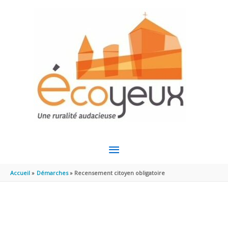
Aller au contenu
Aller au pied de page
MENU
PRINCIPAL
Accueil
Démarches
Recensement citoyen obligatoire