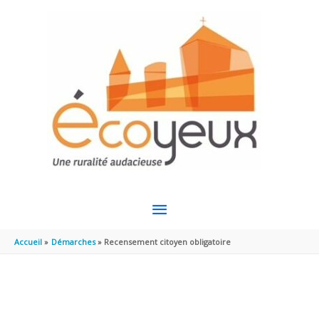
Aller au contenu
Aller au pied de page
MENU
PRINCIPAL
Accueil
Démarches
Recensement citoyen obligatoire