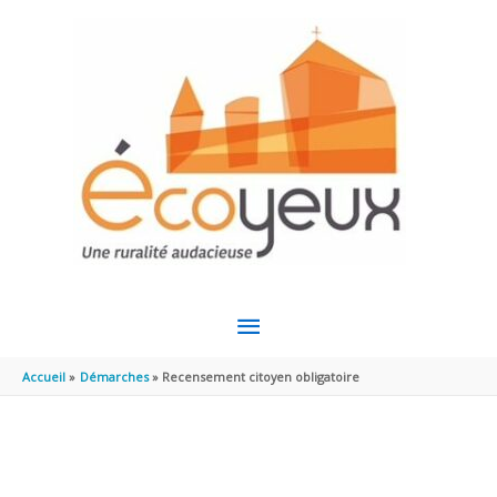
Aller au contenu
Aller au pied de page
MENU
PRINCIPAL
Accueil
Démarches
Recensement citoyen obligatoire