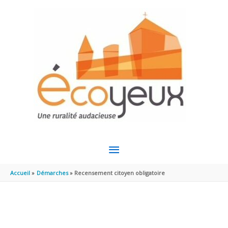
Aller au contenu
Aller au pied de page
MENU
PRINCIPAL
Accueil
Démarches
Recensement citoyen obligatoire