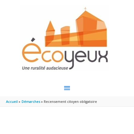
Aller au contenu
Aller au pied de page
MENU
PRINCIPAL
Accueil
Démarches
Recensement citoyen obligatoire