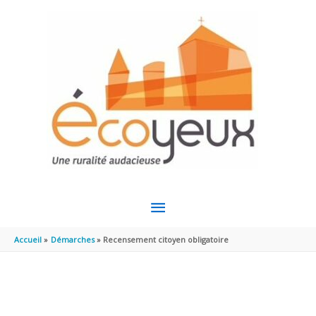
Aller au contenu
Aller au pied de page
MENU
PRINCIPAL
Accueil
Démarches
Recensement citoyen obligatoire