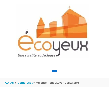
Aller au contenu
Aller au pied de page
MENU
PRINCIPAL
Accueil
Démarches
Recensement citoyen obligatoire