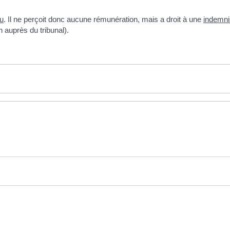
u
. Il ne perçoit donc aucune rémunération, mais a droit à une
indemni
 auprès du tribunal).