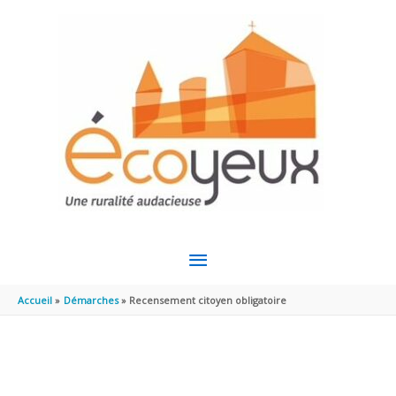
Aller au contenu
Aller au pied de page
MENU
PRINCIPAL
Accueil
Démarches
Recensement citoyen obligatoire