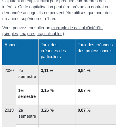
s'ajoutent au capital initial pour produire eux-mêmes des
intérêts. Cette capitalisation peut être prévue au contrat ou
demandée au juge. Ils ne peuvent être utilisés que pour des
créances supérieures à 1 an.
Vous pouvez consulter un
exemple de calcul d'intérêts
(simples, majorés, capitalisables)
.
Année
Taux des
Taux des créances
créances des
des professionnels
particuliers
2020
2
e
3,11 %
0,84 %
semestre
1
er
3,15 %
0,87 %
semestre
2019
2
e
3,26 %
0,87 %
semestre