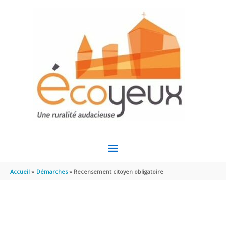
Aller au contenu
Aller au pied de page
MENU
PRINCIPAL
Accueil
Démarches
Recensement citoyen obligatoire