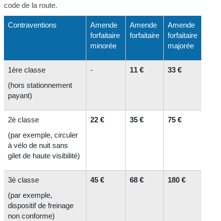
code de la route.
Contraventions
Amende
Amende
Amende
forfaitaire
forfaitaire
forfaitaire
minorée
majorée
1
ère
classe
-
11 €
33 €
(hors stationnement
payant)
2
è
classe
22 €
35 €
75 €
(par exemple, circuler
à vélo de nuit sans
gilet de haute visibilité)
3
è
classe
45 €
68 €
180 €
(par exemple,
dispositif de freinage
non conforme)