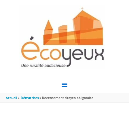
Aller au contenu
Aller au pied de page
MENU
PRINCIPAL
Accueil
Démarches
Recensement citoyen obligatoire