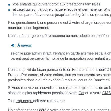
vos enfants qui ouvrent droit
aux prestations familiales
,
et ceux qui sont à votre charge effective et permanente. S'ils
lien de parenté avec vous jusqu'au 4
e
degré inclus (cousins 
Plus généralement, une personne est à votre charge lorsque vous
nourriture et de logement.
L'enfant à charge peut être reconnu ou non, adopté ou confié en vu
À savoir
selon le juge administratif, l'enfant en garde alternée est à 
parent peut percevoir la moitié de la majoration pour enfant à 
L'enfant qui vit de façon permanente en France est considéré 
France. Par contre, si votre enfant, tout en conservant ses atta
provisoires dont la durée excède 3 mois au cours de l'année civi
Si vous recevez de nouvelles aides (par exemple, une aide au
signaler le plus rapidement possible à votre
Caf
ou à votre
CMS
Tout
trop-perçu
doit être remboursé.
Un enfant est considéré à votre charge lorsque vous supportez d