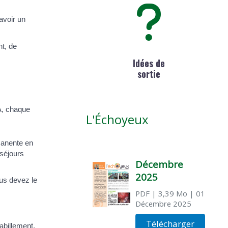
avoir un
nt, de
Idées de
sortie
SA, chaque
L'Échoyeux
manente en
 séjours
Décembre
2025
ous devez le
PDF
| 3,39 Mo
| 01
Décembre 2025
Télécharger
abillement,