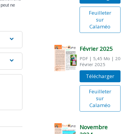
peut ne
Feuilleter
sur
Calaméo
Février 2025
PDF
| 5,45 Mo
| 20
Février 2025
Télécharger
Feuilleter
sur
Calaméo
Novembre