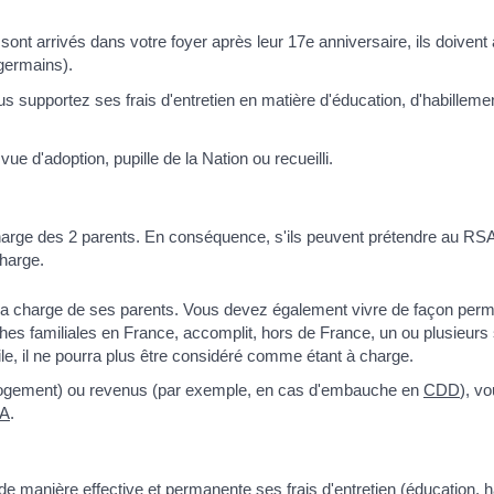
 sont arrivés dans votre foyer après leur 17
e
anniversaire, ils doivent 
germains).
 supportez ses frais d'entretien en matière d'éducation, d'habilleme
e d'adoption, pupille de la Nation ou recueilli.
la charge des 2 parents. En conséquence, s'ils peuvent prétendre au R
charge.
à la charge de ses parents. Vous devez également vivre de façon per
ches familiales en France, accomplit, hors de France, un ou plusieurs
le, il ne pourra plus être considéré comme étant à charge.
 logement) ou revenus (par exemple, en cas d'embauche en
CDD
), v
A
.
e manière effective et permanente ses frais d'entretien (éducation, h