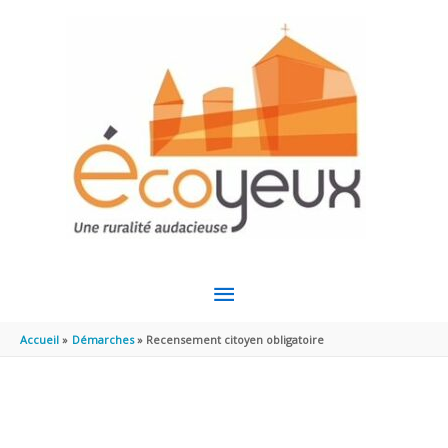
Aller au contenu
Aller au pied de page
MENU
PRINCIPAL
Accueil
Démarches
Recensement citoyen obligatoire