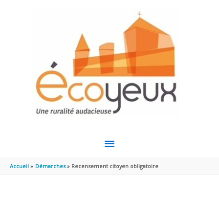
Aller au contenu
Aller au pied de page
MENU
PRINCIPAL
Accueil
Démarches
Recensement citoyen obligatoire