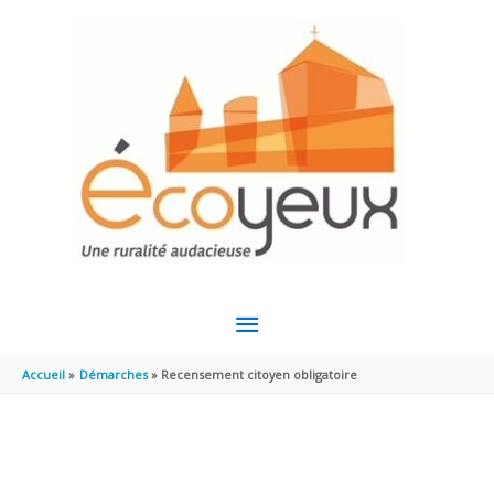
Aller au contenu
Aller au pied de page
MENU
PRINCIPAL
Accueil
Démarches
Recensement citoyen obligatoire