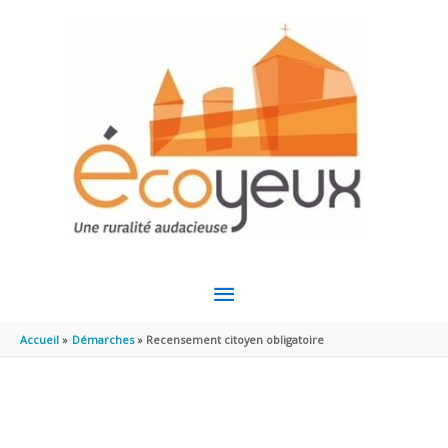
Aller au contenu
Aller au pied de page
MENU
PRINCIPAL
Accueil
Démarches
Recensement citoyen obligatoire