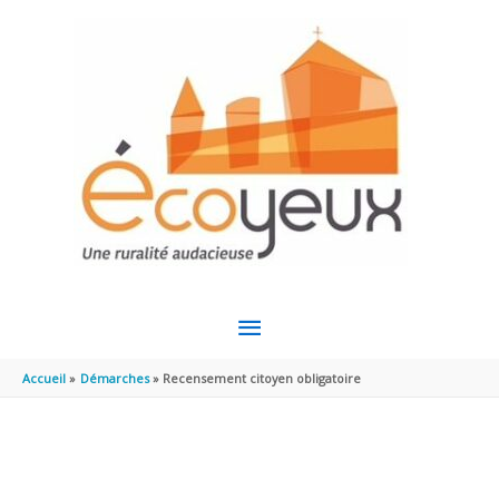
Aller au contenu
Aller au pied de page
MENU
PRINCIPAL
Accueil
Démarches
Recensement citoyen obligatoire