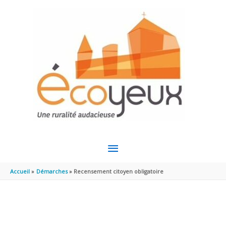
Aller au contenu
Aller au pied de page
MENU
PRINCIPAL
Accueil
Démarches
Recensement citoyen obligatoire