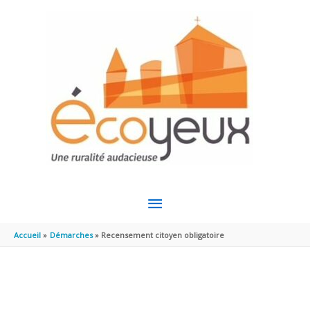
Aller au contenu
Aller au pied de page
MENU
PRINCIPAL
Accueil
Démarches
Recensement citoyen obligatoire