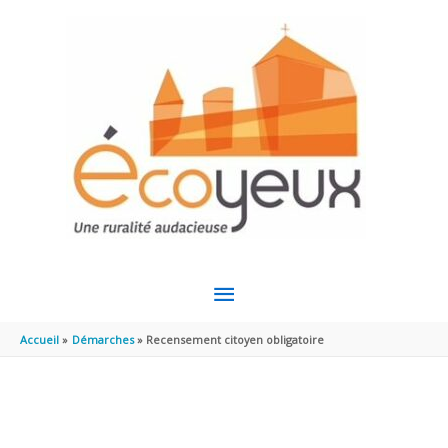
Aller au contenu
Aller au pied de page
MENU
PRINCIPAL
Accueil
Démarches
Recensement citoyen obligatoire