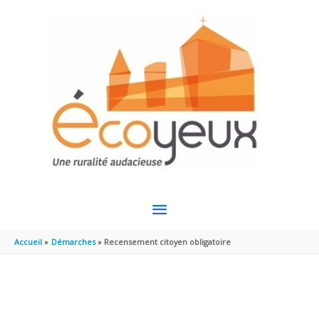
Aller au contenu
Aller au pied de page
MENU
PRINCIPAL
Accueil
Démarches
Recensement citoyen obligatoire