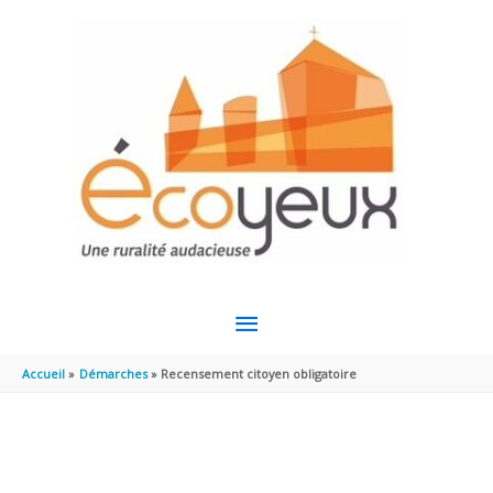
Aller au contenu
Aller au pied de page
MENU
PRINCIPAL
Accueil
Démarches
Recensement citoyen obligatoire