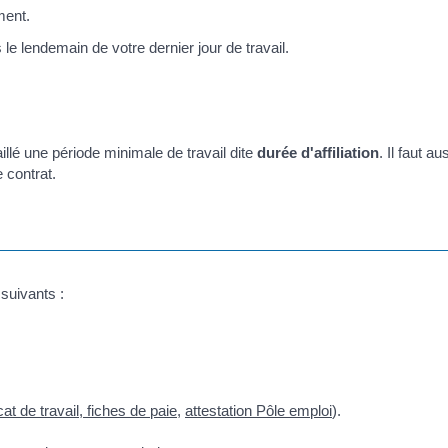
ment.
e lendemain de votre dernier jour de travail.
illé une période minimale de travail dite
durée d'affiliation
. Il faut au
e contrat.
suivants :
icat de travail
,
fiches de paie
,
attestation Pôle emploi
).