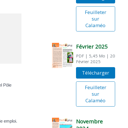
Feuilleter
sur
Calaméo
Février 2025
PDF
| 5,45 Mo
| 20
Février 2025
Télécharger
el Pôle
Feuilleter
sur
Calaméo
Novembre
le emploi.