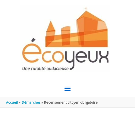
Aller au contenu
Aller au pied de page
MENU
PRINCIPAL
Accueil
Démarches
Recensement citoyen obligatoire