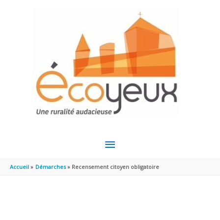
Aller au contenu
Aller au pied de page
MENU
PRINCIPAL
Accueil
Démarches
Recensement citoyen obligatoire