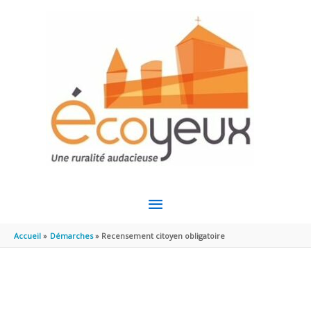
Aller au contenu
Aller au pied de page
MENU
PRINCIPAL
Accueil
Démarches
Recensement citoyen obligatoire