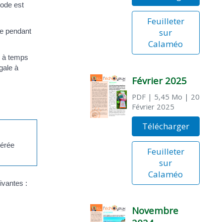
iode est
Feuilleter
ée pendant
sur
Calaméo
à temps
gale à
Février 2025
PDF
| 5,45 Mo
| 20
Février 2025
Télécharger
nérée
Feuilleter
sur
Calaméo
ivantes :
Novembre