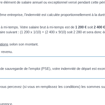
tre élément de salaire annuel ou exceptionnel versé pendant cette pér
même entreprise, l'indemnité est calculée proportionnellement à la dur
 à mi-temps. Votre salaire brut à mi-temps est de
1 200 €
soit
2 400 €
ire suivant : (1 200 x 1/10) + (2 400 x 9/10) soit 2 280 et sera donc é
ations
selon son montant.
e revenu.
an de sauvegarde de l'emploi (PSE), votre indemnité de départ est exo
, vous percevez (si vous en remplissez les conditions) les sommes su
currence
.