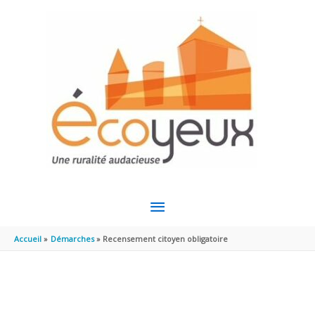
Aller au contenu
Aller au pied de page
MENU
PRINCIPAL
Accueil
Démarches
Recensement citoyen obligatoire