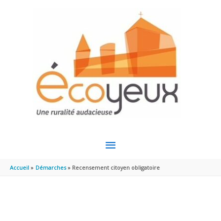
Aller au contenu
Aller au pied de page
MENU
PRINCIPAL
Accueil
Démarches
Recensement citoyen obligatoire