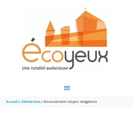
Aller au contenu
Aller au pied de page
MENU
PRINCIPAL
Accueil
Démarches
Recensement citoyen obligatoire