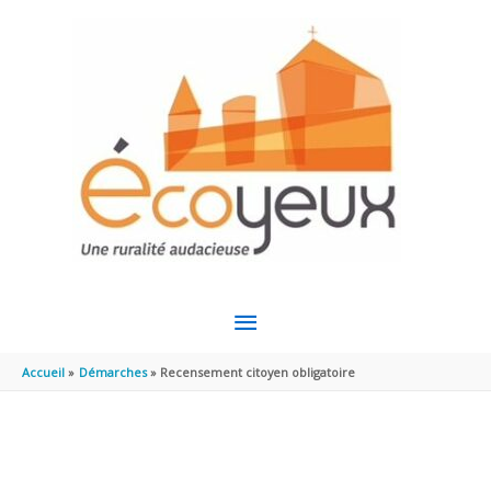
Aller au contenu
Aller au pied de page
MENU
PRINCIPAL
Accueil
Démarches
Recensement citoyen obligatoire