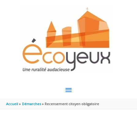
Aller au contenu
Aller au pied de page
MENU
PRINCIPAL
Accueil
Démarches
Recensement citoyen obligatoire