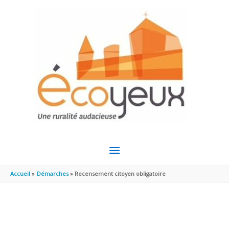
Aller au contenu
Aller au pied de page
MENU
PRINCIPAL
Accueil
Démarches
Recensement citoyen obligatoire