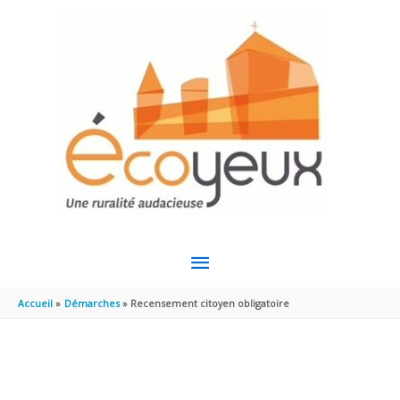
Aller au contenu
Aller au pied de page
MENU
PRINCIPAL
Accueil
Démarches
Recensement citoyen obligatoire