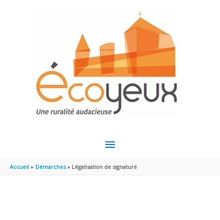
Aller au contenu
Aller au pied de page
MENU
PRINCIPAL
Accueil
Démarches
Légalisation de signature