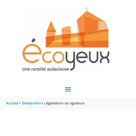
Aller au contenu
Aller au pied de page
MENU
PRINCIPAL
Accueil
Démarches
Légalisation de signature