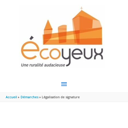
Aller au contenu
Aller au pied de page
MENU
PRINCIPAL
Accueil
Démarches
Légalisation de signature