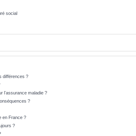
ré social
es différences ?
?
ur l'assurance maladie ?
 conséquences ?
re en France ?
ujours ?
?