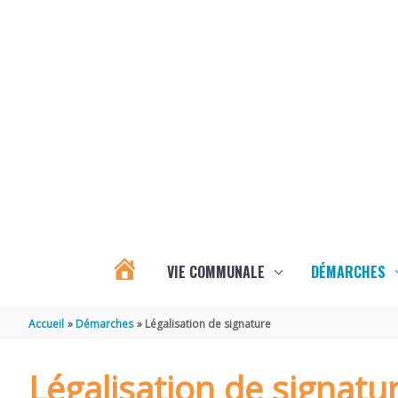
Aller au contenu
Aller au pied de page
VIE COMMUNALE
DÉMARCHES
ACTUALITÉS
Accueil
Démarches
Légalisation de signature
D’ÉCOYEUX
Légalisation de signatu