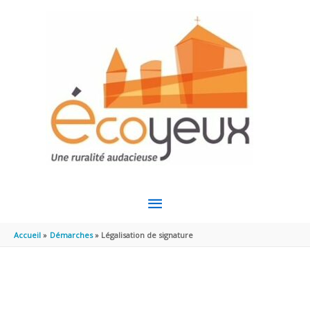
Aller au contenu
Aller au pied de page
MENU
PRINCIPAL
Accueil
Démarches
Légalisation de signature