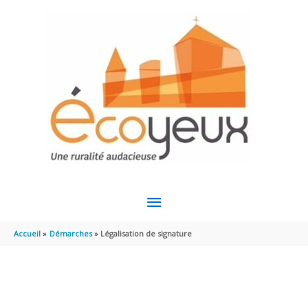
Aller au contenu
Aller au pied de page
MENU
PRINCIPAL
Accueil
Démarches
Légalisation de signature