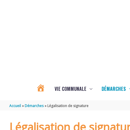
Aller au contenu
Aller au pied de page
VIE COMMUNALE
DÉMARCHES
ACTUALITÉS
Accueil
Démarches
Légalisation de signature
D’ÉCOYEUX
Légalisation de signatu