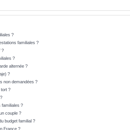
liales ?
stations familiales ?
 ?
liales ?
garde alternée ?
aje) ?
ales non demandées ?
tort ?
 ?
 familiales ?
 un couple ?
du budget familial ?
en France ?