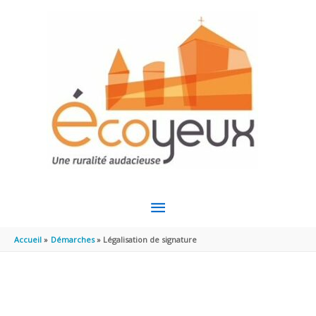
Aller au contenu
Aller au pied de page
MENU
PRINCIPAL
Accueil
Démarches
Légalisation de signature