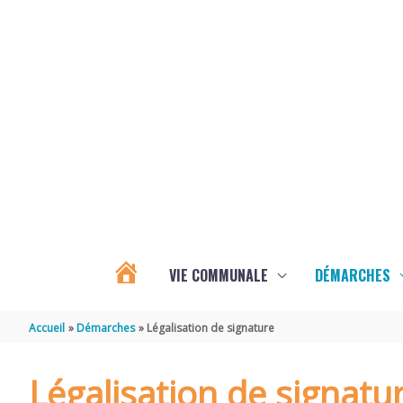
Aller au contenu
Aller au pied de page
VIE COMMUNALE
DÉMARCHES
ACTUALITÉS
Accueil
Démarches
Légalisation de signature
D’ÉCOYEUX
Légalisation de signatu