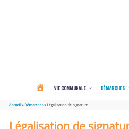
Aller au contenu
Aller au pied de page
VIE COMMUNALE
DÉMARCHES
ACTUALITÉS
Accueil
Démarches
Légalisation de signature
D’ÉCOYEUX
Légalisation de signatu