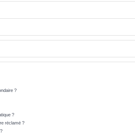
ondaire ?
tique ?
tre réclamé ?
 ?